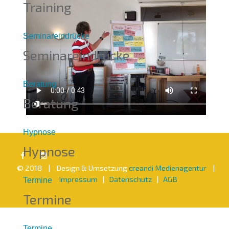
Training
Seminareindrücke
Seminareindrücke
Beratung
Beratung
Hypnose
Hypnose
© 2018 | Design & Umsetzung
creandi Medienagentur
|
Impressum
|
Datenschutz
|
AGB
Termine
Termine
Termine